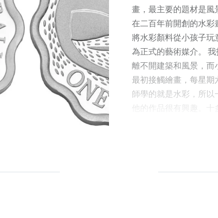
的行程如下： 星期四
畫，最主要的題材是風
 出發．駕車到坎培拉．途
在二百年前開創的水彩
小睡 1300 小人國
將水彩顏料從小孩子玩
ton Green Gardens．午
為正式的藝術媒介。 我
0 坎培拉觀鳥園 Canberra
離不開建築和風景，而
 Aviary 1630 酒店
最初接觸繪畫，每星期
in 1800 晚餐 2000 回酒
師學的就是水彩，所以
 0800 酒店．早餐
他的作品很有興趣。十
坎培拉國立樹園 National
倫敦，就曾經看過今次
um Canberra —- Pod
份作品，不過今次這些
ound 兒童遊樂場 1100 駕
重洋來澳洲，當然要親
讓孩子小睡 1300 續遊
下。 展出的作品中有幾
樹園 National
斯的風景。因為我去年
tum Canberra．午餐 —-
所以對那裡的風貌記憶
onal Bonzai and
隔二百年，上圖油畫中