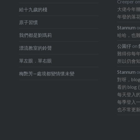
發覺一
Creeper
o
大佬今年幾
給十九歲的棧
地出發
年發的落
個雲淡
原子習慣
Stannum
o
次我沒有
哈哈，也
我們都是劉瑪莉
金香都有
公園仔
on
意地拍，
漂流教室的鈴聲
難得你每年
三文治
單左眼．單右眼
所以仍會
看著大
Stannum
o
梅艷芳—處境都變情懷未變
時，也
對呀，bl
讓不斷
看的 bl
下。我故意不上
每天登入的 
plur
每季登入一
也不常更新
識自己
吧！ 這
點超現
情更加