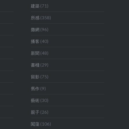
少年不經
建築
(71)
所感
(358)
撒網
(96)
播客
(40)
新聞
(48)
書棧
(29)
留影
(75)
舊作
(9)
藝術
(30)
親子
(26)
闖蕩
(106)