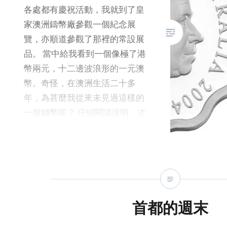
四日三夜
各處都有慶祝活動，我就到了皇
1000
家澳洲鑄幣廠參觀一個紀念展
中讓孩子
覽，亦順道參觀了那裡的常設展
Cocking
品。 當中給我看到一個像極了港
餐 150
幣兩元，十二邊波浪形的一元澳
Walk-in
幣。奇怪，在澳洲生活二十多
Check-
年，為甚麼我從來未見過這樣的
店 星期五
一個錢幣呢？ 仔細閱讀說明，才
0930 
知道在八十年代初，澳洲在計劃
Arboret
用硬幣代替一元紙幣時，曾經考
Playgr
慮過各種不同的形狀，而波浪形
車回酒店
的設計就是其中一種。支持這個
坎培拉國立
形狀的人認為它外貌獨特，容易
Arbore
識別，就連失明人士也能夠輕易
首都的週末
The Nati
用觸覺分辨；而且，波浪形是澳