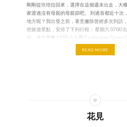
Penjin
洲土著藝術常見的形狀，用來作
剛剛從坎培拉回來，選擇在這個週末出走，大
展 —- Th
當年幣值最大的硬幣實在適合不
家渡過沒有母親的母親節吧。 到過首都近十次
Garden
過。可惜，最後當局卻決定了用
地方呢？我出發之前，著意撇除曾經多次到訪
最傳統的圓形設計。我不肯定是
些旅遊景點，安排了下列行程： 星期六 0700
甚麼原因，只能猜度也許用圓形
拉．途中早餐 1030 小人國 Cockington Green Ga
成本最輕吧？ 那麼，上圖的錢幣
培拉觀鳥園 Canberra Walk-in Aviary 1230
READ MORE
又從何而來呢？ 原來在 2004
Australian National Botanic Gardens ．
年，鑄幣廠為慶祝一元硬幣面世
館 National Portrait Gallery – Inner Worlds – P
20 週年，特別將當年曾經考慮
Psychology 1615 國立藝術館 National Gallery of
過，但落選了的設計和形狀鑄成
Varilaku – Pacific Arts from the Solomon Isla
紀念幣。配合波浪形設計的，就
Check-in 1930 坎培拉劇院 Canberra…
是有濃濃土著藝術風格的五隻袋
鼠。從這一套紀念幣，我們知道
當年除了波浪形之外，像英國
花見
50 便士的正七邊形一元，也在
他們考慮之列。 不過要數最奇形