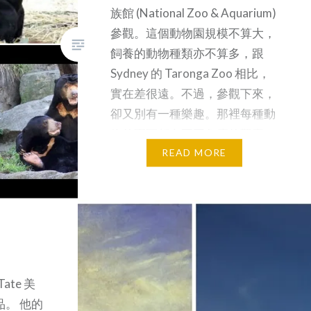
族館 (National Zoo & Aquarium)
參觀。這個動物園規模不算大，
飼養的動物種類亦不算多，跟
Sydney 的 Taronga Zoo 相比，
實在差很遠。不過，參觀下來，
卻又別有一種樂趣。那裡每種動
物的園區都有不同角度的觀察
點，如果沿著指定路線遊覽，例
READ MORE
如從一個角度觀賞過獵豹，再探
訪過其他園區，又會到達另外一
個觀察點，再跟獵豹重逢。除了
好幾種貓科猛獸之外，另一種有
趣的動物就是來自東南亞熱帶雨
林的日熊。 這種產於東南亞，體
te 美
積不大的熊。牠們全身黑色，只
作品。 他的