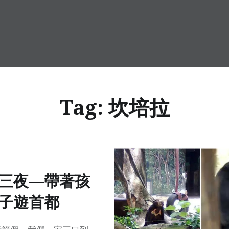
Tag:
坎培拉
三夜—帶著孩
子遊首都