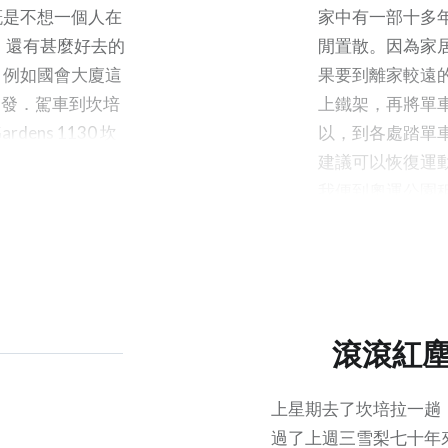
g Collection 國立盆栽盆景
建築物依然如故，真是
概是不想一個人在
家中有一部十多
e Canberra Discovery
威尼斯」啊！ 除了從英
，還有甚麼好去的
閒置散。因為家
…
些名畫外，國立美術館
，例如國會大廈這
果要到離家較遠
澳洲各地的藝術館借來
 出發．駕車到坎培
上鐵架，再將單
澳洲的藏品。不過，我
rdens 1130 坎
以，到各處踏單
的，就是他晚期的一些
 國家植物公園
建議可以恢復運
的作品，風格直接影響
午餐 1500 國立人像藝術
我便到奧運公園
紀後期的印象派，開創
ortraits and
車有關的回憶和
風。 看完展覽，看到館
 Australia –
沿著城門河邊踏
賣的水彩畫具，不禁問
nds 1700 酒店
拉就無拘無束地踏
多久沒有畫過水彩畫了
雨，在一月份那
來，最後一次應該是大
內有很多不同的
滾滾紅
一些功課吧，忽爾原來
以及各所奧運場
年了，家中抽屜底的顏
周遭景致的感覺
上星期去了坎培拉一趟
已經乾透了吧？人生中
買一輛摺疊式單
過了上週三雪梨七十年
多事情，有個階段成了