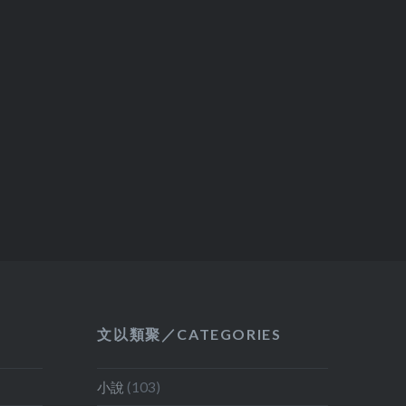
照片後看
得最多的
，真夠恐
其他雪梨
看看吧
 這幾天回
戶已經緊
竟然能夠
房、餐桌
清理
3—
ed Dust)
r (Set:
文以類聚／CATEGORIES
y
 看著照片，
小說
(103)
想起，