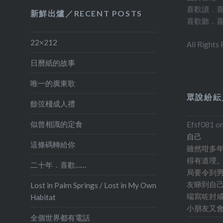
住在 A
郊看 NASA 的 Deep Space Communication C
喜歡讀．
新鮮出爐／RECENT POSTS
喜歡聽．
了坎培
大型天線。到過了坎培拉近十次，這個冷門「
就租了
能說服同行者一起前往。我告訴自己，有時，
22×212
All Rights
都，寬闊
自由地控制自己的行程，其實，也一樣可以自
日曆紙的故事
生的日
不用擔
唯一的廣東歌
的青春。
眾說紛紜
餘弦棧成人禮
好多次
申請 B
似曾相識的定食
Efsf081
o
自己
校功課
這條碼轉給你
雖然咁多
坎培拉
得有道理。
二十年．喜歡……
Nation
局要令到男
這次出
友睇到自己
Lost in Palm Springs / Lost in My Own
說可能
端寫咗封咸
Habitat
小朋友又會
程，後
全個世界都有電話