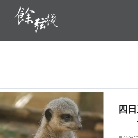
Skip
to
content
Cosine Inn 餘弦棧
四日