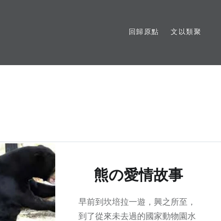
回歸原點
文以類聚
熊の愛情故事
早前到坎培拉一遊，興之所至，
到了從來未去過的國家動物園水