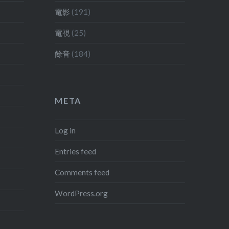
電影
(191)
電視
(25)
餘音
(184)
META
Log in
Entries feed
Comments feed
WordPress.org