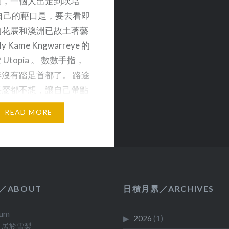
悶，一個人出走到坎培
年的旅程在中秋節
朋友貼出大量橙紅色的
自己的藉口是，要去看即
5日回程。不過，
到情形。不過，大家說
的花展和澳洲已故土著藝
在去年的中秋節拿
比喻就是恍如世界末日
y Kame Kngwarreye 的
花瓶。但是，因為
怖的。 現在，就貼一些
Utopia 。 數數手指，
放。今年中秋，我
朋友拍到的照片讓大家
沒有踏足首都了。 路途
年，我選了中秋節
（點擊放大）： （P.S.
甚麼都不想，讓自己帶點
旅程，其實都是自
到家，雖然離家數天窗
情放一天假。 來到
的記憶，令自己更
閉，但那些微小的塵埃
READ MORE
Burley Griffin 湖邊的花
酒店，逛同一個夜
從門縫竄進，沾滿了廚
。這大概是世上唯一以建
停站，買一個一樣
等等，還花了不少時間
名的人工湖了。公園門前
異，令我慨嘆繁花
呢！） 圖片來源： 圖1-
oriade 21，我忽然想到，
傷感，因為我想起
iansand @ Flickr (Set: R
看花展是 1991 年的
望我在這樣的美景
圖4-6—JezKerwin @ Flick
／ABOUT
日積月累／ARCHIVES
年只是第四屆！那是我移
了去年沒有的行
Dust Storm) Licenced b
後第一次離開雪梨，去別
l Film and
Creative Commons
num
2026
(1)
遊玩。記得我們一行人就
了近一小時的車到近
無法不想起這首歌，更
．居於雪梨