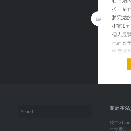
心情納
油，並買了一人一個甜筒拿著吃的情景…… 去
拉。 給
前，我們留了三晚，由9月22日出發，至9月2
將完結
那些花束因為家裡找不到適合插的花瓶，沒有
術家 Emil
出來擺放。一拖半年，母親才買了一個配合的
個人展覽 
母親不久後就發病，所以一直沒有拿過出來擺
已經五年
終於按照去年母親的想法，點亮了這花束。 今
中嘗試
之後的24日出發，26日回來。故意選擇這一個
憂鬱的心
我療傷的一部份，希望正面面對跟母親在一起
Walter 
加接受她已經不在的事實。我故意入住去年的
展入口
市，光顧一樣的食肆，甚至在去年加油的油站
築師命
味道的甜筒來吃。 每年的花展的花海都大同小
寫著 Fl
依舊，人面卻非。不過，我沒有感覺到太大的
上一次來
去年母親照片中的笑容，我知道她絕對不會希
關於本站
Search
事，當
之前帶著愁苦。 今次的旅程之中，當然也安排
for:
民澳洲
程。例如去看 Shine Dome 的開放日，參觀 Nationa
棧主 Stan
的城市
Sound Archive 等等。值得一提的是，我駕
生於香港