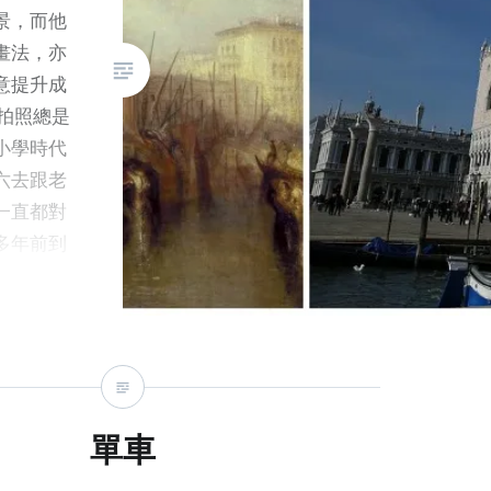
在胸前有一圈像太陽一樣的淺色
景，而他
毛，所以被稱為日熊 (Sun
畫法，亦
Bear)。 我走到日熊的園區，見
意提升成
到其中一隻站在橫樑上不斷左搖
拍照總是
右擺，就像在跳舞一樣。我最初
小學時代
覺得很有趣，但看下來卻發覺這
六去跟老
種動作，不太像是野生動物的本
一直都對
性。看了動物園的解說，才知道
多年前到
這隻日熊 Otay 有著悲慘的童年
展覽的部
往事。 在東南亞有人非法捕獵幼
名畫遠渡
熊，將牠們困在籠內，待牠們稍
眼欣賞一
大就賣給食肆，讓他們將熊掌一
幅是威尼
隻接一隻斬下來做珍饈。Otay
才到過，
就是在 2007 年被志願組織 Free
猶新。時
單車
the Bear Fund 從這種地方高價
很多地標
買下救出來，最後輾轉來到國家