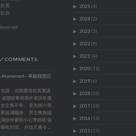
NU 的學生宿舍，也領教
omplex 幾十公尺的
喜歡看
「起初不經意的你，和
2025
(4)
喜歡寫
拉夜晚的寒冷。我們日間
景點」我從來都不
事的我 」
2024
(2)
單車，在人煙稀少的首
一個人遊，可以更
 Reserved
2023
(3)
的路上闖蕩。 那些當學
得其樂吧。
子真好呀。不用看市況，
2022
(9)
心公積金，不用追憶逝去
2021
(4)
 後來，也來了這個城市
／COMMENTS
。試過為了到英國大使館
2020
(11)
NO 而來，也試過為了學
n
Atonement—寧願我懲罰
2019
(6)
做坎培拉的城市設計以及
年先講，但我覺得你其實講
機場而來，也有為了看
2018
(18)
 成個故事就係作者設咗個
al Museum 的開幕而來。
女主角不幸。 首先個小朋
2017
(18)
發之前，看了天氣報告，
家姐濕曬身。 男主角無端
2016
(13)
有雷暴，差一點取消了行
濕信仲要唔小心寄錯咗 個
睇咗封信。 封信又會令…
來看了網上的衛星圖片，
2015
(17)