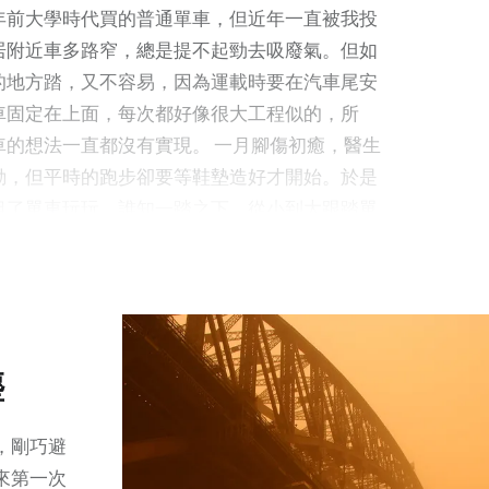
「永遠的
年前大學時代買的普通單車，但近年一直被我投
動物園安身立命。雖然 Otay 僥
國運來那
居附近車多路窄，總是提不起勁去吸廢氣。但如
倖逃過身體上的摧殘，但這隻小
同時也向
的地方踏，又不容易，因為運載時要在汽車尾安
雌熊的心理已經因為長期被困而
了一些在
車固定在上面，每次都好像很大工程似的，所
出了問題，這種左搖右擺就是因
最喜歡
車的想法一直都沒有實現。 一月腳傷初癒，醫生
為長期被困擠逼空間，無處走動
比較朦朧
動，但平時的跑步卻要等鞋墊造好才開始。於是
伸展，加上苦悶難解而養成的習
到十九世
租了單車玩玩，誰知一踏之下，從小到大跟踏單
慣。就算被救出多年，也無法完
了近世畫
感覺都出來了。我記起學懂踏單車時那種興奮，
全戒除這種動作。 這個組織除了
內商店售
邊向老友為自己的感情煩惱嘔泥，第一次到坎培
從屠刀邊緣救出小熊之外，亦會
自己，有
著車到處闖…… 在奧運公園的那一天下著微
為牠們物色永久居所（因為如果
？回想起
些連綿不斷的酷熱日子中簡直像一眼清泉。公園
放生野外很容易又被非法份子捕
學初期的
風景可以欣賞，有濕地、河畔、人造山、碼頭、
捉）和作配對，希望可以最各地
塵
已經二十
館，都可以停下來駐足參觀。那種迎著風，看著
的動物園繁衍下一代。他們從紐
料應該都
，實在是久違了。將單車交還的時候，我就決定
西蘭的威靈頓動物園運來雄性日
，剛巧避
其實有很
車，下次來的時候就可以放在車尾箱帶來踏了。
熊 Arataki 與 Otay 作伴。動物
來第一次
習慣，常