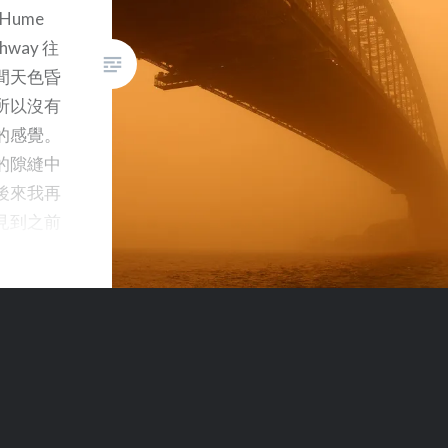
，我先後去了 Sydney 週圍的多個地方踏。最
園的解說指出，這次配對相當成
Hume
竟然可以
ydney Olympic Park ，又到了北區的
功，牠倆很快便形影不離，並在
ghway 往
。
南區的 Botany Bay National Park 和東區的
2010 年誕下有史以來在澳洲出
間天色昏
 Park ，這些地方，我都留下了不短的胎痕。我還把袋
生的第二隻日熊：女兒 Mary。
所以沒有
單車上，讓它拍攝沿途風光，雖然不是甚麼無敵
在國家動物園看來看去，卻找不
的感覺。
是藍天白雲，但配上音樂後，相信大家都可以感
到 Mary 的蹤影，也沒看到任何
的隙縫中
的興奮吧！ 收筆之際，忽然想起小時候學了單車
關於她去向的說明。 我回家以
後來我再
cle 之後，大惑不解，不明白為甚麼中文是單，因為
後，在網上尋找關於小熊 Mary
見到之前
cle = 雙輪車），問了好幾個大人都得不到答案。今
的資料，才知道牠原來已經長大
時遺留在
做單車大概就是指單人車吧？同一種東西，有人
到生育年齡，並於去年搬到
果沙塵暴
著眼在上面的人，就得出相反的結果。是單，是
Sydney 的 Taronga Zoo ，跟與
不敢駕車
一念而已。
她母親一樣，同是被 Free the
又恰巧避
Bears 救出的雄性日熊 Mr
的沙塵。
Hobbs 交配。這一集電視節目介
滾紅塵，
紹了 Mary…
能從雪梨