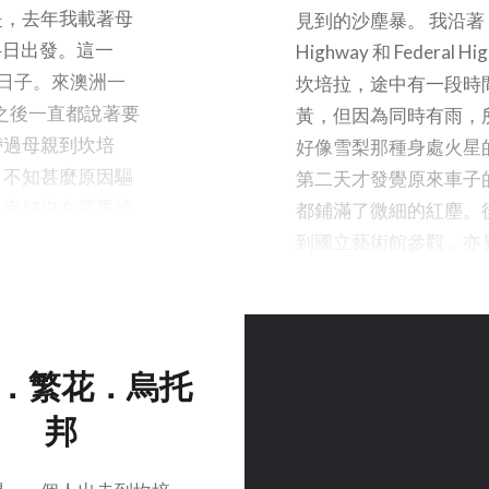
上月新單車到手後
是，去年我載著母
見到的沙塵暴。 我沿著 
常會做，但時間過去，
先我重遊了內西區的 S
4日出發。這一
Highway 和 Federal Hi
一擱下，就遺忘了半生
Manly Beach ，
的日子。來澳洲一
坎培拉，途中有一段時
Centennial
之後一直都說著要
黃，但因為同時有雨，
裝數碼相機扣在
帶過母親到坎培
好像雪梨那種身處火星
海景，天氣也不
，不知甚麼原因驅
第二天才發覺原來車子
受到我在單車上
，幸好沒有嚴重地
都鋪滿了微細的紅塵。
的英文是 bicy
少母親的點滴，也
到國立藝術館參觀，亦
卻是雙（bi-cy
我記得她在旅途中
一天沙塵暴吹襲坎培拉
天回看，粵語譯
場上的牲畜時，唸
石地上的紅色微粒。 如
著眼在輪，有人
展的夜市買了燈
早一天發生，大概我也
雙，其實都只差
，說要中秋節點
啟程上路了，而在途中
．繁花．烏托
接近完整無缺的貴
過了坎培拉和雪梨兩地
邦
紋桌面拍了照片做
沒有親眼看到雪梨的滾
人在中途的油站加
無法下筆形容情況，只