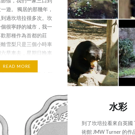
活節假，我們一家三口到
一遊。 獨居的那幾年，
人到過坎培拉很多次。坎
一個很寧靜的城市，我一
喜歡那種作為首都的莊
距離雪梨只是三個小時車
期六早車去，星期日晚車
以玩足兩天，加上整個城
READ MORE
車少，景點之間都是十數
程而已。例如，六年前的
週末，兩天之行我就安排
十個節目，而且當中更包
水彩
蹈表演、半天行山、甚至
電影幾個超過兩小時的節
然，現在帶著孩子，行程
到了坎培拉看來自英國 Ta
能這樣安排了。這一次，
術館 JMW Turner 的