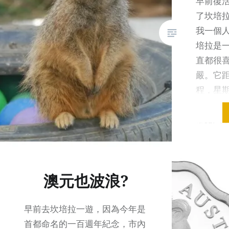
早前復
了坎培拉
我一個
培拉是
直都很
嚴。它
程，星
返就可
市路闊
分鐘車
母親節
了超過
澳元也波浪?
括看舞
看冷門
目。 當
早前去坎培拉一遊，因為今年是
絕對不
首都命名的一百週年紀念，市內