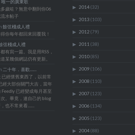
點雲也沒有，就一意孤行
n
唯一的廣東歌
2014
(32)
多歲咗？無意中翻到你06
了。來到這裡，原來是一
花流水帖子
風輕的好日子，還好，這
2013
(103)
n
餘弦棧成人禮
錯過。 花展近尾聲，鬱
2012
(79)
難得你每年都回來回覆我！
點疲態。 我拿著相機隨
2011
(38)
餘弦棧成人禮
沒有甚麼目的。 我買了
都有寫一篇。我是用RSS，
，坐在湖邊的草地大嚼，
2010
(85)
知道某幾個網誌仍有更新。
多是多人同行的遊人。有
2009
(106)
n
二十年．喜歡……
需要一個人的時間，可以
og 已經懷舊東西了，以前常
與他人互動生活暫停一
2008
(110)
og 已經大部份關門大吉，當年
 twitter / jaiku /
Feedly 已經變成每月甚至
2007
(123)
k ，就讓我自己在沒有人認
次。畢竟，連自己的 blog
，也不常來看……
的地方，靜靜地過一天
2006
(134)
陣子，身邊發生的事情有
2005
(123)
實，使今年以來迷惘的心
2004
(88)
如入五里霧中，對自己的