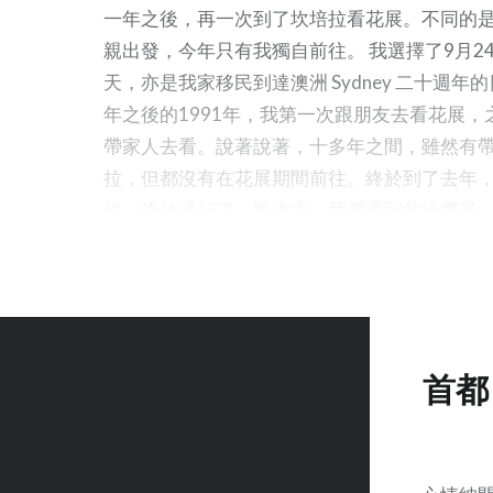
一年之後，再一次到了坎培拉看花展。不同的
怪狀的澳幣，就非下圖的三角形
親出發，今年只有我獨自前往。 我選擇了9月2
五元莫屬了。這是今年初為國會
天，亦是我家移民到達澳洲 Sydney 二十週年
大廈開幕二十五週年而推出的紀
年之後的1991年，我第一次跟朋友去看花展，
念幣，相信這應該是為了配合坎
帶家人去看。說著說著，十多年之間，雖然有
培拉城市設計中，「國會三角」
拉，但都沒有在花展期間前往。終於到了去年
的形狀吧。 幸好這些特別形狀的
使，終於成行了。路途中，我們遇到的沙塵暴
紀念幣都不在巿面流通，否則要
影響能見度而被逼折返。 那一次的旅程留低不
辨認各式硬幣，都會令人頭昏腦
拍了不少她在花海包圍之中笑容燦爛的照片。 
脹了。
拿著小相機拍攝沿途風景。我亦記得她見到牧
起《敕勒歌》風吹草低見牛羊。我記得她在花
籠，以及用處理過的樹葉製成有燈的花束回家
首都
亮。我也記得在坎培拉的菜館用膳後，將兩個
妃蚌殼帶回酒店，我就用近攝鏡頭在酒店的木
Wallpaper。我更記得在回程時，我們母子二