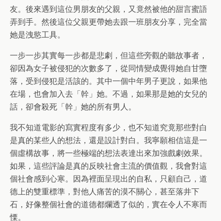
友。後來遇到這位男朋友的父親，又竟然被他的甜言蜜語
弄到手。然後這位父親更帶她去跟一班朋友分享，完全當
她是洩慾工具。
一步一步其實每一步都是悲劇，但這些旁觀的聽故事者，
卻因為女子被侵犯的次數多了，從同情變成覺得她自甘墮
落，受到侵犯是活該的。其中一個中年男子更說，如果他
在場，也會加入去「幹」她。不過，如果那是她的女兒的
話，卻會殺死「幹」她的所有男人。
我不知道電影的寫實程度有多少，也不知道究竟那些對白
是真的某些人的想法，還是設計對白。我寧願相信這是一
個虛構故事，將一些極端的想法表達出來加強戲劇效果。
如果，這些評論是真的反映社會主流的價值觀，我會對這
個社會感到心寒。因為裡面呈現出的自私，只顧自己，道
德上的雙重標準，對他人痛苦的漠不關心，甚至落井下
石，好像整個社會的道德都爛透了似的，實在令人不寒而
慄。