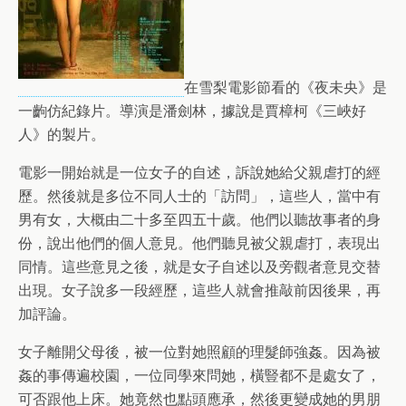
在雪梨電影節看的《夜未央》是
一齣仿紀錄片。導演是潘劍林，據說是賈樟柯《三峽好
人》的製片。
電影一開始就是一位女子的自述，訴說她給父親虐打的經
歷。然後就是多位不同人士的「訪問」，這些人，當中有
男有女，大概由二十多至四五十歲。他們以聽故事者的身
份，說出他們的個人意見。他們聽見被父親虐打，表現出
同情。這些意見之後，就是女子自述以及旁觀者意見交替
出現。女子說多一段經歷，這些人就會推敲前因後果，再
加評論。
女子離開父母後，被一位對她照顧的理髮師強姦。因為被
姦的事傳遍校園，一位同學來問她，橫豎都不是處女了，
可否跟他上床。她竟然也點頭應承，然後更變成她的男朋