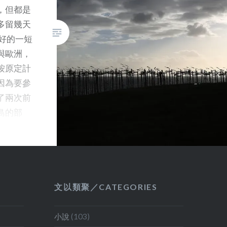
家後接下來會寫一些文章，介紹
，但都是
一些令我印象深刻的展館。 出發
多留幾天
之前，我聽說香港也有參展，但
好的一短
拿到展覽場地地圖後卻怎也找不
與歐洲，
到它位於何處！ 後來我走在兩個
按原定計
主要展覽場地 Giandini 和
因為要參
Arsenal 之間的小巷，忽然見到
了兩次前
大大地寫著「魅筆生城」四個繁
島的部
體大字，原來香港館並不位於兩
只能待將
個主場館內，而且在地圖中更只
5年的歐
列為 Collateral Event ，連香港
去數星
二字也沒有，只寫出展覽的英文
到過的國
名稱： Inter Cities / Intra Cities:
度的威尼
文以類聚／CATEGORIES
Ghostwriting the Future，難怪
北歐看因
我找來找去也找不到！ 另一個奇
活動頻繁
小說
(103)
異展出則來自台灣，除了也是列