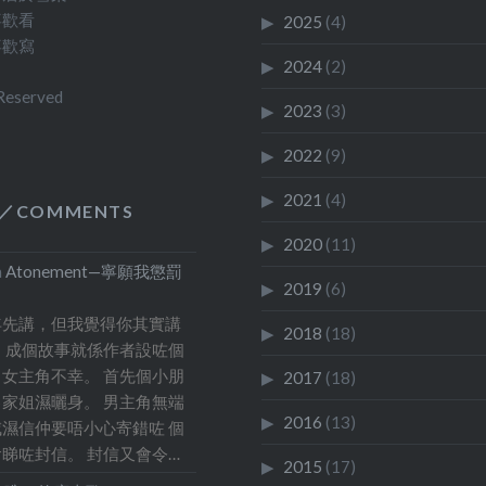
而特別強烈的極光。但
喜歡看
2025
(4)
為包括工作在內的種種
喜歡寫
2024
(2)
能讓我離開這麼長的時
 Reserved
又得推遲至2013，但
2023
(3)
雙年展就已經閉幕了。 
2022
(9)
年展，一直都心有不甘
月再盡力安排，讓我安
2021
(4)
／COMMENTS
假期，可以先到威尼斯
2020
(11)
香港逗留幾天才回來。 
n
Atonement—寧願我懲罰
猜，我今次旅途中，會
2019
(6)
多時間寫 blog 吧！
年先講，但我覺得你其實講
2018
(18)
 成個故事就係作者設咗個
女主角不幸。 首先個小朋
2017
(18)
家姐濕曬身。 男主角無端
2016
(13)
濕信仲要唔小心寄錯咗 個
睇咗封信。 封信又會令…
2015
(17)