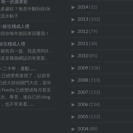
n
唯一的廣東歌
2014
(32)
多歲咗？無意中翻到你06
花流水帖子
2013
(103)
n
餘弦棧成人禮
2012
(79)
難得你每年都回來回覆我！
2011
(38)
餘弦棧成人禮
都有寫一篇。我是用RSS，
2010
(85)
知道某幾個網誌仍有更新。
2009
(106)
n
二十年．喜歡……
og 已經懷舊東西了，以前常
2008
(110)
og 已經大部份關門大吉，當年
Feedly 已經變成每月甚至
2007
(123)
次。畢竟，連自己的 blog
，也不常來看……
2006
(134)
2005
(123)
2004
(88)