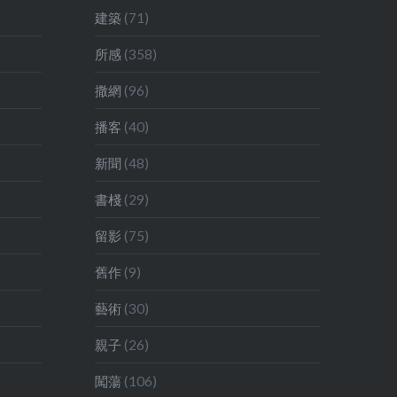
後來卻因
為 Collateral Event 之外，展出
建築
(71)
原因，不
的地點更是十五分鐘船程外的地
所感
(358)
間，於是
方。雖然也有其他展出，如墨西
明年去，
撒網
(96)
哥館、盧森堡館不在主場館內，
看不到雙
但因為是正式展覽，地圖上都以
播客
(40)
，終於上
紅色搶眼地標出，很容易找！ 後
排到一個
新聞
(48)
來回酒店看看網頁，見到這些正
，然後經
式場館都列在標題 National
書棧
(29)
大家猜
Participations 之下，終於猜想
不會有很
留影
(75)
到大概是受到某方面的壓力，在
舊作
(9)
某大原則之下，不是獨立國的，
不能稱為正式展覽，也不能進佔
藝術
(30)
主場館內吧？不過更奇怪的是，
親子
(26)
科索沃和馬其頓這兩國有地位和
國名爭議的地方，也能位列正式
闖蕩
(106)