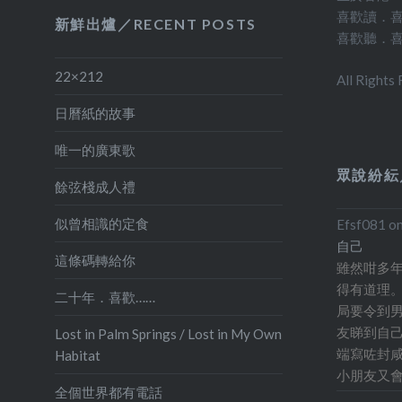
喜歡讀．
新鮮出爐／RECENT POSTS
喜歡聽．
22×212
All Rights
日曆紙的故事
唯一的廣東歌
眾說紛紜
餘弦棧成人禮
似曾相識的定食
Efsf081
o
自己
這條碼轉給你
雖然咁多
得有道理。
二十年．喜歡……
局要令到男
友睇到自己
Lost in Palm Springs / Lost in My Own
端寫咗封咸
Habitat
小朋友又會
全個世界都有電話