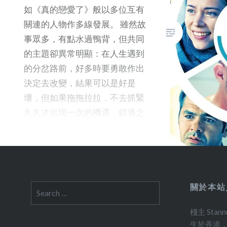
中興奮
如《真的戀愛了》般以多位互有
後的失
關連的人物作多線發展。 雖然故
好吧。 
事眾多，有點水過鴨背，但共同
展．中
的主題卻異常明顯：在人生遇到
Stannu
的分岔路前，好多時要勇敢作出
決定去改變，結果可以是好是
壞，但如果拖拖拉拉，不去抓緊
久久才出現一次的機遇，錯過之
後後悔莫及可是自找的。 這，是
這趟旅程的第一個啟悟嗎？
關於本站
Search
for:
棧主 Stan
生於香港