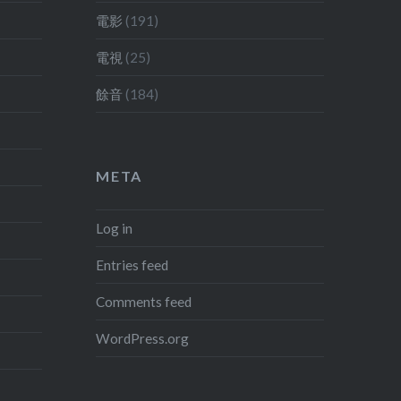
展覽之列。大概，能晉身正式展
電影
(191)
覽與否，也得看看爭議的另一方
電視
(25)
有多少「牙力」吧！ 不過不解的
是，連奧運這大眾盛事，都可以
餘音
(184)
讓「中國香港」和「中華台北」
獨立成隊參加，甚至對賽；為甚
麼離政治本應更遙遠的建築展會
META
竟然會如此對待這兩個展出單位
呢？ 至於兩館展出的是甚麼東
Log in
西，讓我下次再寫吧！
Entries feed
Comments feed
WordPress.org