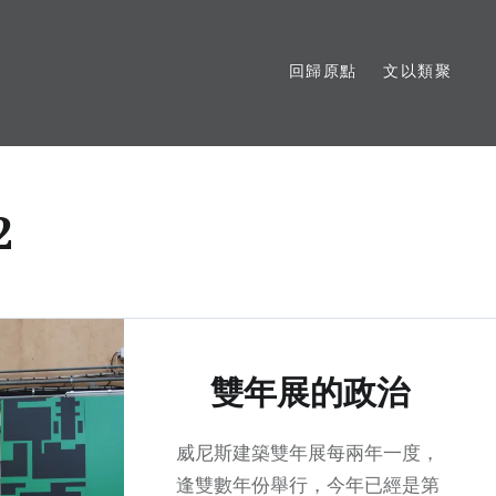
回歸原點
文以類聚
2
雙年展的政治
威尼斯建築雙年展每兩年一度，
逢雙數年份舉行，今年已經是第