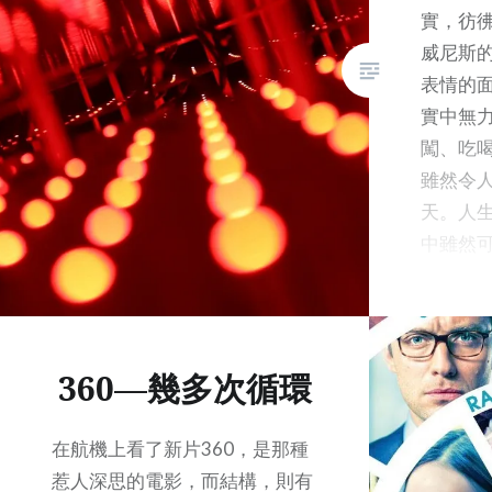
實，彷
威尼斯
表情的
實中無
闖、吃喝
雖然令
天。人
中雖然
後，都仍
時，旅
時間想
經歷可
360—幾多次循環
次以來
出門旅
在航機上看了新片360，是那種
都比出
惹人深思的電影，而結構，則有