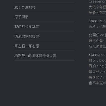
Creeper
o
大佬今年幾
給十九歲的棧
年發的落
原子習慣
Stannum
o
哈哈，也
我們都是劉瑪莉
公園仔
on
漂流教室的鈴聲
難得你每年
單左眼．單右眼
所以仍會
Stannum
o
梅艷芳—處境都變情懷未變
對呀，bl
看的 bl
每天登入的 
每季登入一
也不常更新