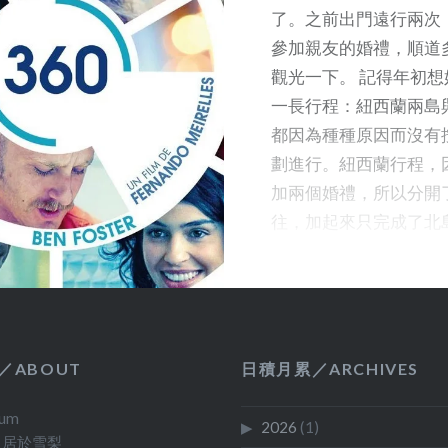
過，也就好了。面對夢醒
了。之前出門遠行兩次
落，總比無夢的漫漫長夜
參加親友的婚禮，順道
圖片：威尼斯建築雙年
觀光一下。 記得年初想
國館．許東亮《光塔》．
一長行程：紐西蘭兩島
m 攝
都因為種種原因而沒有
劃進行。紐西蘭行程，
加兩個婚禮，所以分開
往，加起來只完成了北
份，風光如畫的南島就
來再去了。 至於闊別1
洲，本來就想在十月份
期，遊覽1997年沒有
家和城市，參觀兩年一
／ABOUT
日積月累／ARCHIVES
斯建築雙年展，已及到
num
為十多年一次太陽黑子
2026
(1)
．居於雪梨