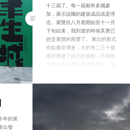
十三屆了。每一屆都有多國參
加，展示該國的建築成品或是理
念。展覽自八月底開始至十一月
下旬結束，我到達的時候其實已
經是展覽的尾聲了。 展出的形式
有點像世博會，大約有二三十個
國家興建了自己的展館，不同的
是因為每次都在威尼斯舉行，所
以這些固定展館每兩年會循環再
用。跟我心目中的預期有點不一
樣，展覽的形式很多樣，有些國
家傳統地展出本國近年的作品，
期
但更多的是探討社會性或環保上
的課題，其中亦有以純當代裝置
今年的第
藝術形式呈現的展品。也許，回
要出發