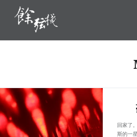
Skip
to
content
Cosine Inn 餘弦棧
回家了。
斯的一