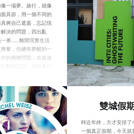
彿像一場夢。旅行，就像
的面具節，用一個不同的
面具將自己遮蓋，忘記現
力解決的問題，四出亂
一番…… 離開現實生活
人興奮，但總有夢醒的一
生中的種種問題，在旅途
可以暫時忘記，但回來以
然一樣要面對。 好多
行之前，總是期待可以有
通一些事情，或遇到某些
以令自己有所突破。但多
雙城假
，總是令自己失望。近年
遊回家後的心情，每一次
時近年終，方才安排了
發之前差，不過，在旅途
一個真正假期，今天就