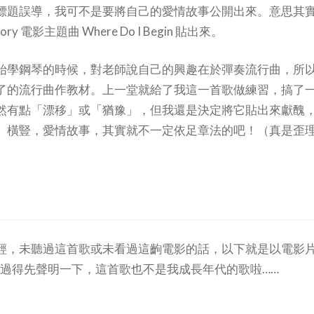
標題誤導，我可不是要將自己的愛情故事公開出來。意思其
ory 電影主題曲 Where Do I Begin 貼出來。
始學鋼琴的時候，對老師說自己的興趣在於彈奏流行曲，所
了的流行曲作教材。上一堂就給了我這一首歌做練習，搞了
然有點「漂移」或「猶豫」，但我還是決定將它貼出來獻醜
。橫豎，愛情故事，其實就不一定依足章法的吧！（真是歪理
輕，未聽過這首歌或未看過這齣電影的話，以下就是以電影
deo。不過得先聲明一下，這首歌也不是我成長年代的歌啦……