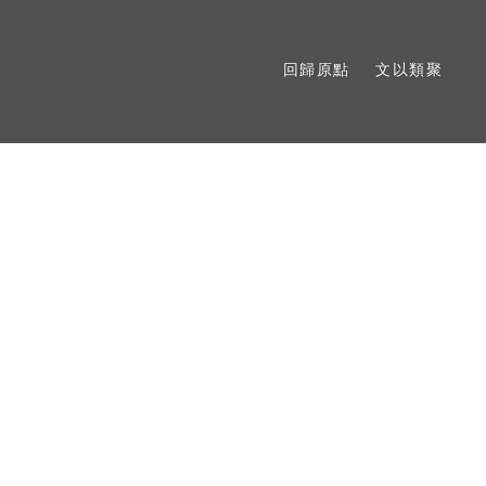
回歸原點
文以類聚