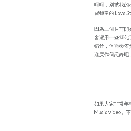
呵呵，別被我的
習彈奏的 Love St
因為三個月前開
會選用一些簡化
錯音，但節奏依
進度作個記錄吧
如果大家非常年
Music Vi