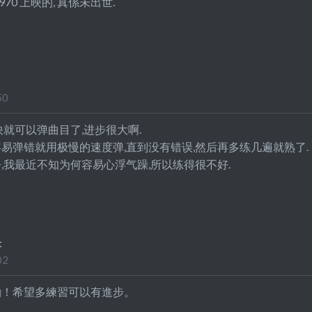
70 上映的, 真係未出世.
50
快就可以弹曲目了,进步很大啊.
易弹错就用极慢的速度弹,直到没有错误,然后再多练几遍就熟了.
,我最近不知为何容易心浮气躁,所以练得很不好.
:
02
勵！希望多練習可以有進步。