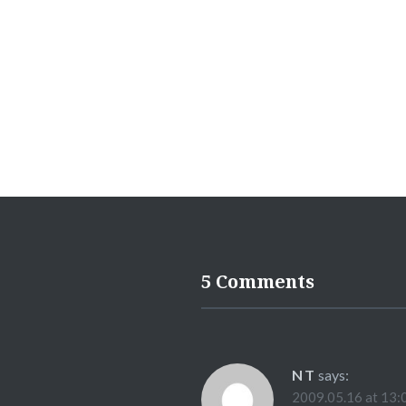
5 Comments
NT
says:
2009.05.16 at 13: