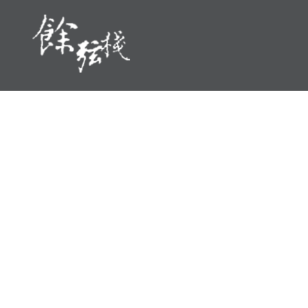
Skip
to
content
Cosine Inn 餘弦棧