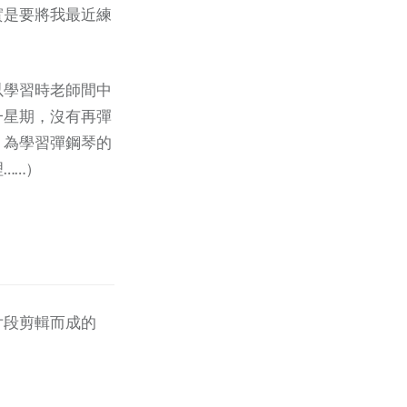
實是要將我最近練
以學習時老師間中
一星期，沒有再彈
，為學習彈鋼琴的
……）
片段剪輯而成的