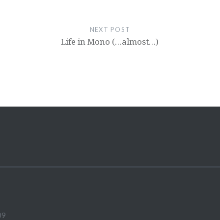
NEXT POST
Life in Mono (…almost…)
09