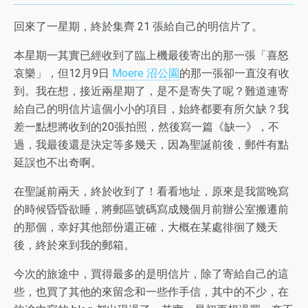
回來了一星期，終於集齊 21 張給自己的明信片了。
本星期一其實已經收到了臨上機最後寄出的那一張「喜怒
哀樂」，但12月9日
Moere 沼公園
的那一張卻一直沒有收
到。我在想，接近兩星期了，是不是寄失了呢？難道連寄
給自己的明信片這個小小的項目，始終都要有所欠缺？我
差一點想將收到的20張拍照，然後寫一篇《缺一》，不
過，我最後還是決定等多幾天，因為聖誕前後，郵件有點
延誤也不出奇啊。
在聖誕前兩天，終於收到了！看看地址，原來是我當晚寫
的時候昏昏欲睡，將郵區號碼寫成幾個月前辦公室搬遷前
的那個，幸好其他部份還正確，大概在某處徘徊了幾天
後，終於來到我的郵箱。
今次的旅途中，買得最多的是明信片，除了寄給自己的這
些，也買了其他的來留念和一些作手信，其中的不少，在