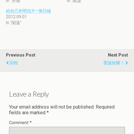
In "所感"
In "闖蕩"
給自己的明信片—換日線
2012.09.01
In "闖蕩"
Previous Post
Next Post
回程
聖誕快樂！
Leave a Reply
Your email address will not be published.
Required
fields are marked
*
Comment
*