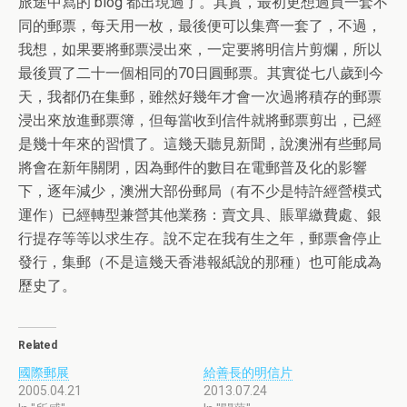
旅途中寫的 blog 都出現過了。其實，最初更想過買一套不
同的郵票，每天用一枚，最後便可以集齊一套了，不過，
我想，如果要將郵票浸出來，一定要將明信片剪爛，所以
最後買了二十一個相同的70日圓郵票。其實從七八歲到今
天，我都仍在集郵，雖然好幾年才會一次過將積存的郵票
浸出來放進郵票簿，但每當收到信件就將郵票剪出，已經
是幾十年來的習慣了。這幾天聽見新聞，說澳洲有些郵局
將會在新年關閉，因為郵件的數目在電郵普及化的影響
下，逐年減少，澳洲大部份郵局（有不少是特許經營模式
運作）已經轉型兼營其他業務：賣文具、賬單繳費處、銀
行提存等等以求生存。說不定在我有生之年，郵票會停止
發行，集郵（不是這幾天香港報紙說的那種）也可能成為
歷史了。
Related
國際郵展
給善長的明信片
2005.04.21
2013.07.24