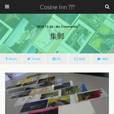
Cosine Inn ???
2010.12.24 • No Comments
集郵
Share
Tweet
Pin
Mail
SMS