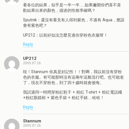
看各位的結果，似乎是一半一半……如果撇開你們喜不喜
歡結果出來的顏色，描述的性格準確嗎？
Sputnik：還沒有看見有人得到紫色，不過有 Aqua，應該
會有紫色吧？
UP212：以前好似沒怎麼見過你穿粉色衣服呀！
Reply
UP212
2005.07.26
哇！Stannum 你真是好記性！！對啊，我以前沒有穿粉
色的衣服。有可能那時沒有這兩年這般流行吧。也可能老
了，現在不穿粉色，到了四十歲時就會後悔。
我試過同一時間穿粉紅鞋子 + 粉紅 T-shirt + 粉紅電話繩
+粉紅眼鏡框 + 紫色手袋 + 粉紅手錶…..哈哈！
Reply
Stannum
2005.07.26