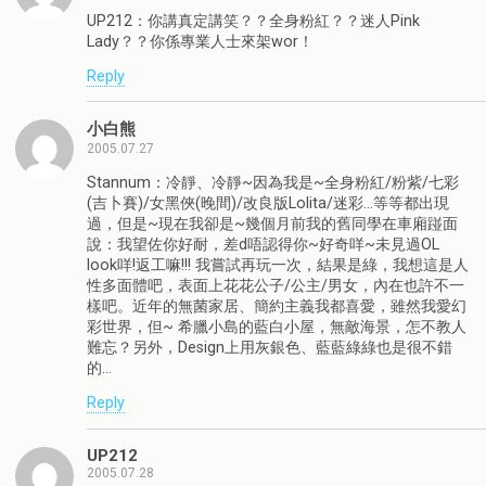
UP212：你講真定講笑？？全身粉紅？？迷人Pink
Lady？？你係專業人士來架wor！
Reply
小白熊
2005.07.27
Stannum：冷靜、冷靜~因為我是~全身粉紅/粉紫/七彩
(吉卜賽)/女黑俠(晚間)/改良版Lolita/迷彩…等等都出現
過，但是~現在我卻是~幾個月前我的舊同學在車廂踫面
說：我望佐你好耐，差d唔認得你~好奇咩~未見過OL
look咩!返工嘛!!! 我嘗試再玩一次，結果是綠，我想這是人
性多面體吧，表面上花花公子/公主/男女，內在也許不一
樣吧。近年的無菌家居、簡約主義我都喜愛，雖然我愛幻
彩世界，但~ 希臘小島的藍白小屋，無敵海景，怎不教人
難忘？另外，Design上用灰銀色、藍藍綠綠也是很不錯
的…
Reply
UP212
2005.07.28