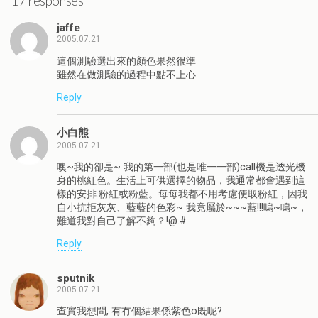
17 responses
jaffe
2005.07.21
這個測驗選出來的顏色果然很準
雖然在做測驗的過程中點不上心
Reply
小白熊
2005.07.21
噢~我的卻是~ 我的第一部(也是唯一一部)call機是透光機
身的桃紅色。生活上可供選擇的物品，我通常都會遇到這
樣的安排:粉紅或粉藍。每每我都不用考慮便取粉紅，因我
自小抗拒灰灰、藍藍的色彩~ 我竟屬於~~~藍!!!嗚~鳴~，
難道我對自己了解不夠？!@.#
Reply
sputnik
2005.07.21
查實我想問, 有冇個結果係紫色o既呢?