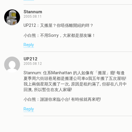
Stannum
2005.08.11
UP212：又搬屋？你唔係離開紐約咩？
小白熊：不用Sorry，大家都是朋友嘛！
Reply
UP212
2005.08.12
Stannum: 住系Manhattan 的人如像有「搬屋」癮! 每逢
夏季周六街頭巷尾都是搬運公司車o我五年搬了五次屋啦!
我上兩個星期又搬了一次, 原因是租約滿了, 但卻在八月中
回澳, 所以暫住在友人家囉!
小白熊：謝謝你來臨小台! 有時候就再來吧!
Reply