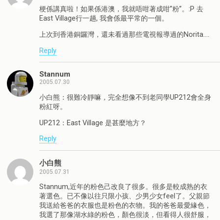
梗係講真啦！如果係港澳，我就唔咁著成咁”粉”。:P 去
East Village行一趟, 我會係最平常的一個。
上次到香港銅鑼灣，還未看過那些電視報導過的Norita….
Reply
Stannum
2005.07.30
小白熊：很難冷靜嘛，完全想像不到老同學UP212會全身
粉紅呀。
UP212：East Village 是甚麼地方？
Reply
小白熊
2005.07.31
Stannum,近年的粉色己改良了很多。很多是較成熟的衣
著選色。已不像以往只限小孩、少男少女feel了。父親節
我送給爸爸的衣服也是粉色的衣物。我的爸爸最愛緣色，
我選了那像湖水綠的粉色，顏色很淡，但看得人很舒服，