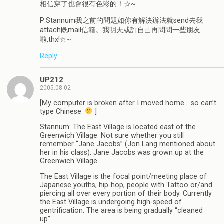
相信穿了也會很有色彩的！☆~
P:Stannum我之前的問題如你有解決辦法就send去我
attach既mail信箱。我明天或許自己再問問一些朋友
啦,thx!☆~
Reply
UP212
2005.08.02
[My computer is broken after I moved home… so can’t
type Chinese.
]
Stannum: The East Village is located east of the
Greenwich Village. Not sure whether you still
remember “Jane Jacobs” (Jon Lang mentioned about
her in his class). Jane Jacobs was grown up at the
Greenwich Village.
The East Village is the focal point/meeting place of
Japanese youths, hip-hop, people with Tattoo or/and
piercing all over every portion of their body. Currently
the East Village is undergoing high-speed of
gentrification. The area is being gradually “cleaned
up”.