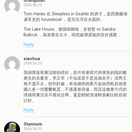
orangutan
2006.06.23
Tom Hanks 在 Sleepless in Seattle 的房子，是西雅圖湖
邊常見的 houseboat ，是完全浮在水面的．
The Lake House… 都係唔睇啦．全智賢 vs Sandra
Bullock ，落差實在太大，唔想破壞原版的良好感覺．
Reply
xiaohua
2006.06.23
我很懷疑荷裏活能拍得好，原片有著韓片所擅長的因距離
產生的含蓄美，李正宰（不知道是不是這個名字）演男主
角不溫不火，恰到好處，奇洛雖然因東方血統而較其他美
國人多一些憂鬱氣質，不過還差得遠，而且這種東方式的
情感荷裏活並不善於詮釋，還是輕鬆浪漫輕喜劇比較容易
討好。
Reply
Stannum
2006.06.23