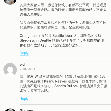
其實大家都未看，憑想像比較，有點不公平呢，我想還是
給美版一個機會吧。看的時候，我也會提醒自己，不要太
過先入為主呢。
我反而覺得他們故意找不同年紀的一對，希望令人有不同
的感覺嘛。如果拍得完全一樣，配音就可以啦。
Orangutan ：果然是 Seattle local 人，謝謝你的提醒。
Sleepless in Seattle 轉眼已經十多年了，對那間屋的印
象有點不太清晰了，只記得週圍都是水。
Reply
vivi
2006.06.25
喂，老友 W 是不是我認識的那個呢？你說那個比較和結
論，笑死我啦！Keanu Reeves 演戲有一點像木頭，對他
的演出不是很有信心，Sandra Bullock 曾經演孤單女子很
多次，應該可以吧。
Reply
Stannum