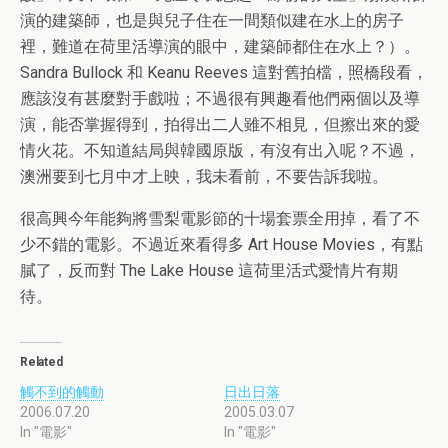
演的建築師，也是與兒子住在一間類似建在水上的房子
裡，難道在荷里活導演的眼中，建築師都住在水上？）。
Sandra Bullock 和 Keanu Reeves 這對舊拍檔，照橋段看，
應該沒有甚麼對手戲啦；不過很有興趣看他們兩個以及導
演，能否掌握得到，拍得出二人雖不相見，但擦出來的愛
情火花。不知道結局與韓國原版，有沒有出入呢？不過，
澳洲要到七月中才上映，我未看前，不要告訴我啦。
很高興今年能夠將雪梨電影節的十場套票全用掉，看了不
少不錯的電影。不過近來看得多 Art House Movies，有點
膩了，反而對 The Lake House 這荷里活式愛情片有期
待。
Related
觸不到的觸動
日出日落
2006.07.20
2005.03.07
In "電影"
In "電影"