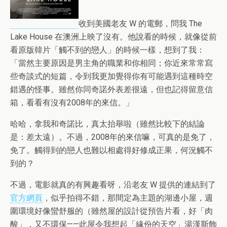
收到美國老友 W 的電郵，問我 The
Lake House 在澳洲上映了沒有。他說看的時候，就像從前
看原版韓片「觸不到的戀人」的時候一樣，想到了我：
「當然主要原因是男主角的職業和你相同；你近來常常寫
些奇談式的短篇，令到我更加覺得你有可能遇到這種時空
錯遇的怪事。雖然你同奇諾外表差很遠，但也記得留意信
箱，看看有沒有2008年的來信。」
哈哈，拿我和奇諾比，真太抬舉啦（雖然比較下的結論
是：差太遠）。不過，2008年的來信嘛，可真的是免了，
免了。觸得到的戀人也難以相處得好修成正果，何況觸不
到的？
不過，電影就真的有興趣看呀，沿老友 W 提供的連結到了
官方網頁
，似乎拍得不錯，那間定為主題的湖邊小屋，週
圍環境好像蠻舒服的（雖然屋的設計從預告片看，好「肉
酸」，又不環保——此屋令我想起「緣份的天空」湯漢斯飾