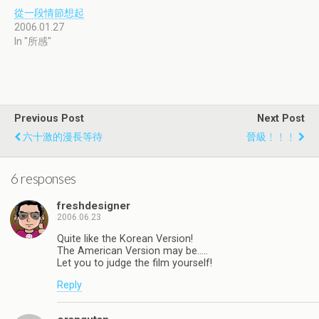
從一段情節想起
2006.01.27
In "所感"
Previous Post
Next Post
六十激的漫長等待
晉級﹗﹗﹗
6 responses
freshdesigner
2006.06.23
Quite like the Korean Version!
The American Version may be…..
Let you to judge the film yourself!
Reply